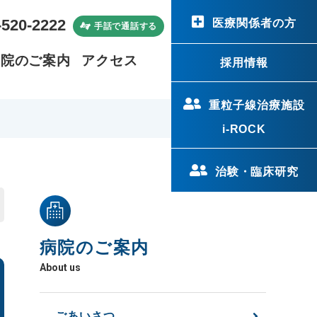
-520-2222
医療関係者の方
手話で通話する
病院のご案内
アクセス
採用情報
重粒子線治療施設
i-ROCK
治験・臨床研究
病院のご案内
About us
ごあいさつ