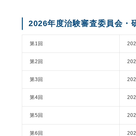
2026年度治験審査委員会
第
1
回
2
第
2
回
2
第
3
回
2
第
4
回
2
第
5
回
2
第
6
回
2