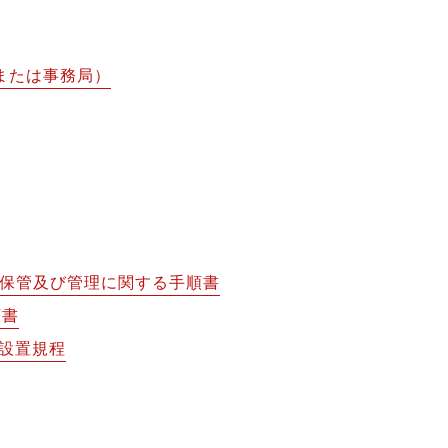
または事務局）
の保管及び管理に関する手順書
順書
設置規程