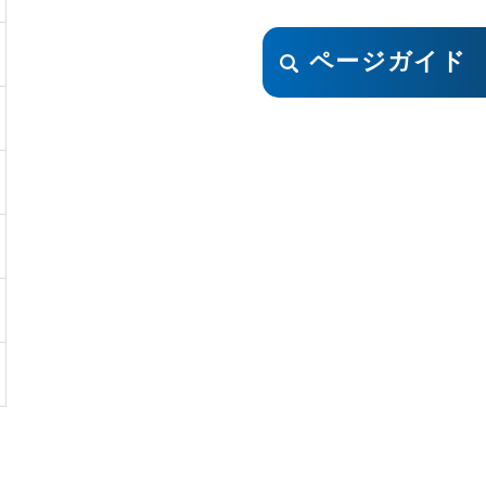
ページガイド
。