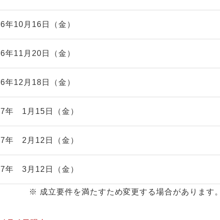
26年
10
月
16
日（金）
26年
11
月
20
日（金）
26年
12
月
18
日（金）
027年
1
月
15
日（金）
027年
2
月
12
日（金）
027年
3
月
12
日（金）
※ 成立要件を満たすため変更する場合があります