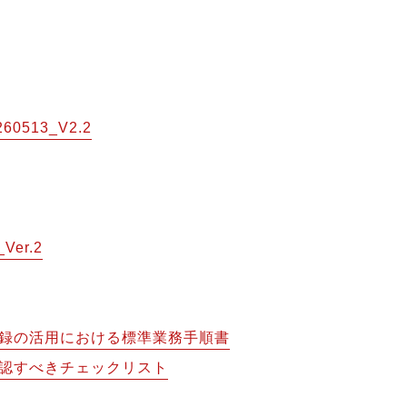
513_V2.2
er.2
録の活用における標準業務手順書
認すべきチェックリスト