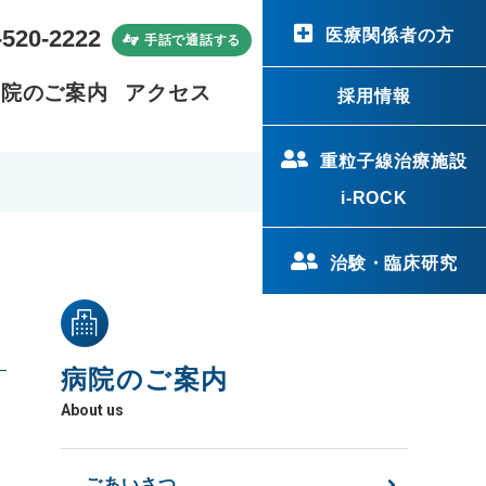
-520-2222
医療関係者の方
手話で通話する
病院のご案内
アクセス
採用情報
重粒子線治療施設
i-ROCK
治験・臨床研究
病院のご案内
About us
ごあいさつ