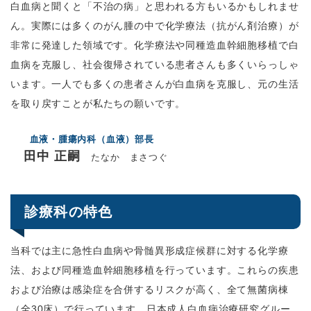
白血病と聞くと「不治の病」と思われる方もいるかもしれませ
ん。実際には多くのがん腫の中で化学療法（抗がん剤治療）が
非常に発達した領域です。化学療法や同種造血幹細胞移植で白
血病を克服し、社会復帰されている患者さんも多くいらっしゃ
います。一人でも多くの患者さんが白血病を克服し、元の生活
を取り戻すことが私たちの願いです。
血液・腫瘍内科（血液）部長
田中 正嗣
たなか まさつぐ
診療科の特色
当科では主に急性白血病や骨髄異形成症候群に対する化学療
法、および同種造血幹細胞移植を行っています。これらの疾患
および治療は感染症を合併するリスクが高く、全て無菌病棟
（全
30
床）で行っています。日本成人白血病治療研究グルー