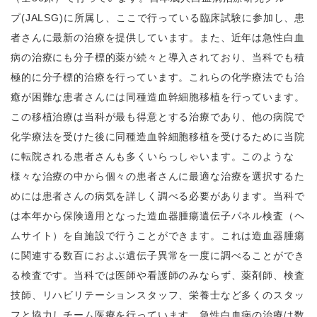
プ
(JALSG)
に所属し、ここで行っている臨床試験に参加し、患
者さんに最新の治療を提供しています。また、近年は急性白血
病の治療にも分子標的薬が続々と導入されており、当科でも積
極的に分子標的治療を行っています。これらの化学療法でも治
癒が困難な患者さんには同種造血幹細胞移植を行っています。
この移植治療は当科が最も得意とする治療であり、他の病院で
化学療法を受けた後に同種造血幹細胞移植を受けるために当院
に転院される患者さんも多くいらっしゃいます。このような
様々な治療の中から個々の患者さんに最適な治療を選択するた
めには患者さんの病気を詳しく調べる必要があります。当科で
は本年から保険適用となった造血器腫瘍遺伝子パネル検査（ヘ
ムサイト）を自施設で行うことができます。これは造血器腫瘍
に関連する数百におよぶ遺伝子異常を一度に調べることができ
る検査です。当科では医師や看護師のみならず、薬剤師、検査
技師、リハビリテーションスタッフ、栄養士など多くのスタッ
フと協力しチーム医療を行っています。急性白血病の治療は数