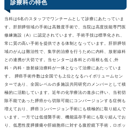
診療科の特色
当科は6名のスタッフでワンチームとして診療にあたっていま
す。肝胆膵領域の手術は高難度手術で、当院は高度技能専門医
修練施設（A）に認定されています。手術手技は標準化され、
常に質の高い手術を提供できる体制となっています。肝胆膵領
域のがんは難治性で、集学的治療を行うために内科、放射線科
との連携が大切です。当センターは各科との垣根も低く,外
科・内科・放射線治療科が一体となって治療にあたっていま
す。 膵癌手術件数は全国でも上位となるハイボリュームセン
ターであり、全国レベルの多施設共同研究のメンバーとして積
極的に活動しています。近年の化学療法の進歩に伴い、当初切
除不能であった膵癌から切除可能にコンバージョンする症例も
増えており、膵癌コンバージョン手術にも積極的に取り組んで
います。一方では低侵襲手術、機能温存手術にも取り組んでお
り、低悪性度膵腫瘍や肝細胞癌に対する腹腔鏡下手術，ロボッ