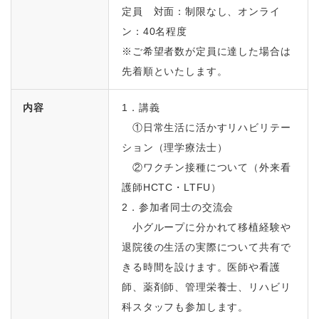
定員 対面：制限なし、オンライ
ン：40名程度
※ご希望者数が定員に達した場合は
先着順といたします。
内容
1．講義
①日常生活に活かすリハビリテー
ション（理学療法士）
②
ワクチン接種について（外来看
護師
HCTC
・
LTFU
）
2．参加者同士の交流会
小グループに分かれて移植経験や
退院後の生活の実際について共有で
きる時間を設けます。医師や看護
師、薬剤師、管理栄養士、リハビリ
科スタッフも参加します。