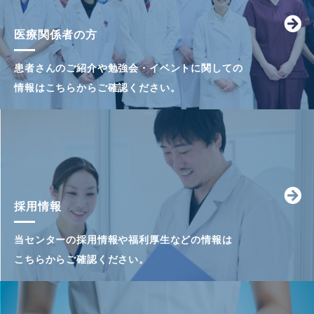
重粒子線治療の開始に
医療関係者の方
ベトナムからの研修医
Vol.61
平成27年10月
終えて－」
患者さんのご紹介や勉強会・イベントに関しての
平成26年度患者満足
情報はこちらからご確認ください。
あゆみ園のカブトムシ2
県立がんセンター総長
新任の紹介
Vol.60
平成27年6月
大腸がんの遺伝子診断
第29回日本がん看護学
採用情報
当センターの採用情報や福利厚生などの情報は
診療情報公開サービス
こちらからご確認ください。
がん患者さんへの就労
Vol.59
平成27年2月
ESMO 2014 に参加し
新しいがんセンター部門