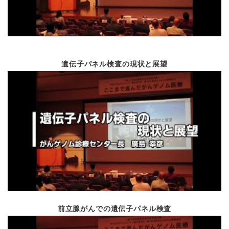
イベント報告
平成28年度患者満足度
平成29年度のごあいさ
遺伝子パネル検査の現状と展望
就任のごあいさつ
Vol.66
平成29年5月
新任の紹介
遺伝診療科立ち上げ
ISO15189取得 等
治験・臨床研究支援へ
臨床研究所みらいシン
Vol.65
平成29年2月
市民公開講座
学会報告
緩和ケア週間 等
前立腺がんでの遺伝子パネル検査
重粒子線治療施設i-R