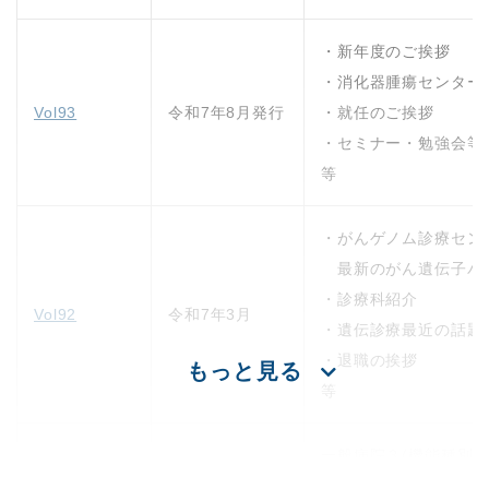
・新年度のご挨拶
・消化器腫瘍センター
Vol93
令和7年8月発行
・就任のご挨拶
・セミナー・勉強会等
等
・がんゲノム診療セン
最新のがん遺伝子パ
・診療科紹介
Vol92
令和7年3月
・遺伝診療最近の話題
・退職の挨拶
もっと見る
等
一般病院３(機能種別評価項
の認定を取得