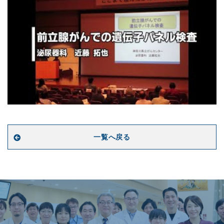
Vol.64
平成28年10月
学会報告
イベント報告 等
就任のごあいさつ
新任の紹介
公開講座・講演会
Vol.63
平成28年6月
平成27年度患者満足
アピアランスサポート
開設 等
一覧へ戻る
i-ROCK（アイロッ
「化学療法を乗り切る
Vol.62
平成28年2月
「膵臓がん・胆道がん
市民公開講座「肺がん
手術看護について 等