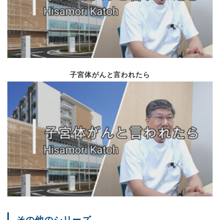
がんゲノム医療につい
前立腺センター1年を
Vol.75
令和元年9月
イベント
学会報告 等
子宮体がんと言われたら
総長就任のご挨拶
就任のご挨拶
Vol.74
令和元年5月
がんゲノム診療科新設
新任の紹介 等
市民公開講座
学会報告
Vol.73
平成31年3月
腫瘍内科診療科紹介
栄養サポートチーム専
その他のシリーズ