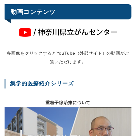
新たに保険収載された
動画コンテンツ
Vol91
令和6年12月
手術支援ロボット2台
診療科の紹介
等
新年度のご挨拶
各画像をクリックするとYouTube（外部サイト）の動画がご
消化器内科（内視鏡）
覧いただけます。
Vol90
令和6年6月
就任のご挨拶
新規治療開発支援セン
集学的医療紹介シリーズ
緩和ケア病棟の再開の
重粒子線治療について
市民公開講座
診療科紹介
Vol.89
令和6年3月
総長表彰報告
イベント報告