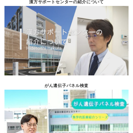
漢方サポートセンターの紹介について
学会参加報告
診療科紹介
Vol.85
令和4年11月
緩和ケア週間
おうちごはんレシピの
総長就任のご挨拶
就任のご挨拶
Vol.84
令和4年6月
新任の紹介
令和３年度 患者満足度
がん遺伝子パネル検査
学会開催報告
Vol.83
令和4年3月
総長表彰
診療科紹介（東洋医学
第33回日本内分泌外
地域連携室について