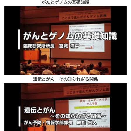
漢方サポートセンター
がんとゲノムの基礎知識
第3期がん対策推進基
学会報告
Vol.69
平成30年3月
市民公開講座
造血細胞移植コーディ
おうちごはんレシピの
緩和ケア週間
学会報告
遺伝とがん その知られざる関係
Vol.68
平成29年12月
パープルリボンセミナーi
神奈川県臨床細胞学会
血液疾患の患者さんの
無料シャトルバス運行
学会報告
Vol.67
平成29年9月