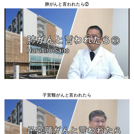
診療科紹介（呼吸器グ
肺がんと言われたら②
病院長就任のご挨拶
就任のご挨拶
Vol.78
令和2年6月
新任の紹介
がんゲノム診療につい
市民公開講座
国外出張報告
Vol.77
令和2年3月
ロボット手術運用開始
院内表彰について 等
子宮頸がんと言われたら
治験管理室の名称変更
神奈川県立がんセンタ
Vol.76
令和元年12月
リレー・フォー・ライフ
がん薬物療法部会の取