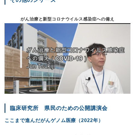
前立腺センター開設
がんゲノム医療の幕開
がん治療と新型コロナウイルス感染症への備え
Vol.72
平成30年12月
学会報告
消化器外科（胃食道）
遺伝カウンセラーにつ
重粒子線治療Ｑ＆Ａ
臨床研究所長就任のご
Vol.71
平成30年9月
イベント報告・学会報
患者満足度調査結果の
平成30年度病院長あい
臨床研究所 県民のための公開講演会
新任の紹介
Vol.70
平成30年5月
がんゲノム医療連携病
ここまで進んだがんゲノム医療（2022年）
重粒子線に係る診療報