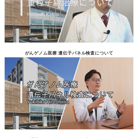
学会参加報告
診療科紹介
Vol.88
令和5年12月
イベント報告
令がん遺伝診療にAIを
がんゲノム医療 遺伝子パネル検査について
病院長就任のご挨拶
就任のご挨拶
Vol.87
令和５年６月
新任のご紹介
令和４年度患者満足度
市民公開講座開催報告
学会参加報告
Vol.86
令和５年３月
診療科紹介
看護局イベント