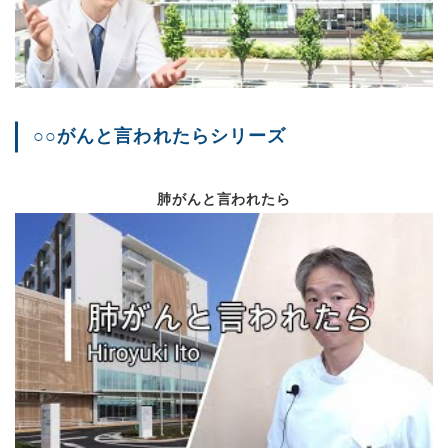
Vol.82
令和3年10月
AIをがん診療で活用す
抗体カクテル療法につ
感染症内科開設とご挨
○○がんと言われたらシリーズ
就任のご挨拶
Vol.81
令和3年6月
新任の紹介
令和2年度 患者満足度
肺がんと言われたら
学会開催報告
Vol.80
令和3年3月
ISMS認証取得につい
診療科紹介（消化器内
新型コロナウイルス感
緩和ケア週間について
Vol.79
令和2年11月
令和元年度 患者満足