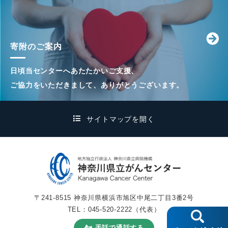
ベトナムダナン癌病院
第29回日本がん看護
Vol.58
平成26年10月
寄附のご案内
新しいがんセンター部
患者満足度調査の結果
日頃当センターへあたたかいご支援、
ご協力をいただきまして、ありがとうございます。
新しいがんセンター部
漢方サポートセンター
Vol.57
平成26年 6月
サイトマップを開く
就任のご挨拶
新任紹介 等
新しいがんセンター部
Vol.56
平成26年 3月
学会報告
神奈川県保健衛生表彰
〒241-8515 神奈川県横浜市旭区中尾二丁目3番2号
TEL：
045-520-2222
（代表）
新病院移転に向けて
手話で通話する