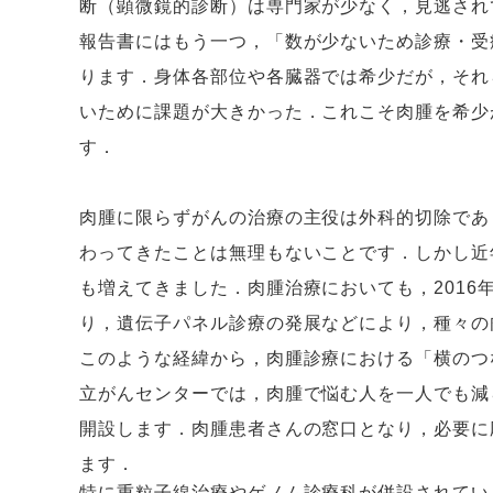
断（顕微鏡的診断）は専門家が少なく，見逃され
報告書にはもう一つ，「数が少ないため診療・受
ります．身体各部位や各臓器では希少だが，それ
いために課題が大きかった．これこそ肉腫を希少
す．
肉腫に限らずがんの治療の主役は外科的切除であ
わってきたことは無理もないことです．しかし近
も増えてきました．肉腫治療においても，
2016
り，遺伝子パネル診療の発展などにより，種々の
このような経緯から，肉腫診療における「横のつ
立がんセンターでは，肉腫で悩む人を一人でも
開設します．肉腫患者さんの窓口となり，必要に
ます．
特に重粒子線治療やゲノム診療科が併設されてい