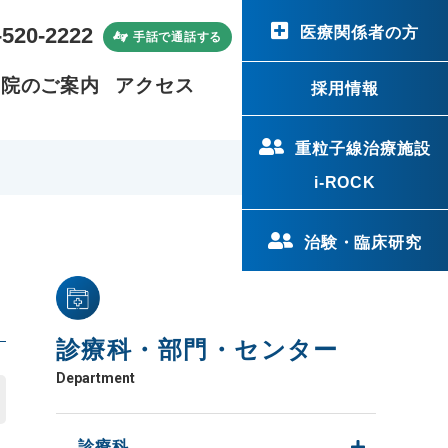
-520-2222
医療関係者の方
手話で通話する
病院のご案内
アクセス
採用情報
重粒子線治療施設
i-ROCK
治験・臨床研究
診療科・部門・センター
Department
診療科