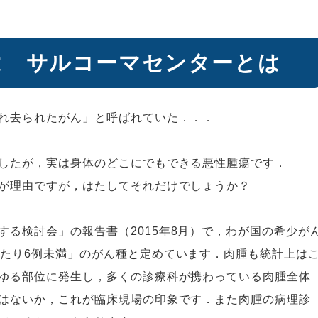
は サルコーマセンターとは
れ去られたがん」と呼ばれていた．．．
したが，実は身体のどこにでもできる悪性腫瘍です．
が理由ですが，はたしてそれだけでしょうか？
する検討会」の報告書（
2015
年
8
月）で，わが国の希少が
当たり
6
例未満」のがん種と定めています．肉腫も統計上は
ゆる部位に発生し，多くの診療科が携わっている肉腫全体
はないか，これが臨床現場の印象です．また肉腫の病理診