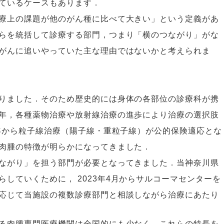
ているケースもあります．
療上の課題が他のがん種に比べて大きい」という定義があ
らを統括して診療する部門，つまり「横のつながり」がな
がんに追いやっていた主な理由ではないかと考えられま
りました．そのため歴史的には身体の各部位の診療科が携
年，各種薬物治療や放射線治療の進歩により治療の選択肢
年から粒子線治療（陽子線・重粒子線）が公的保険適応とな
肉腫の特徴が明らかになってきました．
ながり」を担う部門が必要となってきました．当神奈川県
減らしていくために，
2023
年
4
月からサルコーマセンターを
応じて当施設の複数診療部門と相談しながら治療にあたり
る肉腫専門医療機関は全国的にも少なく，これらの特長を