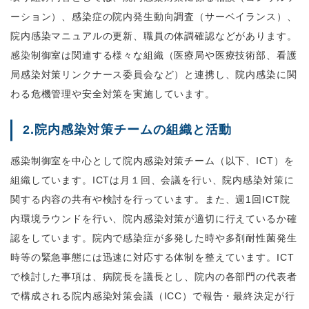
ーション）、感染症の院内発生動向調査（サーベイランス）、
院内感染マニュアルの更新、職員の体調確認などがあります。
感染制御室は関連する様々な組織（医療局や医療技術部、看護
局感染対策リンクナース委員会など）と連携し、院内感染に関
わる危機管理や安全対策を実施しています。
2.院内感染対策チームの組織と活動
感染制御室を中心として院内感染対策チーム（以下、ICT）を
組織しています。ICTは月１回、会議を行い、院内感染対策に
関する内容の共有や検討を行っています。また、週1回ICT院
内環境ラウンドを行い、院内感染対策が適切に行えているか確
認をしています。院内で感染症が多発した時や多剤耐性菌発生
時等の緊急事態には迅速に対応する体制を整えています。ICT
で検討した事項は、病院長を議長とし、院内の各部門の代表者
で構成される院内感染対策会議（ICC）で報告・最終決定が行