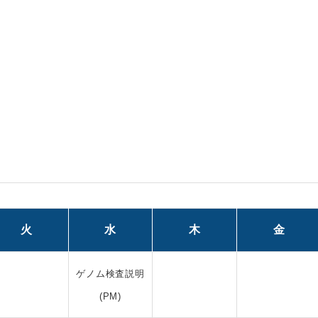
火
水
木
金
ゲノム検査説明
(PM)