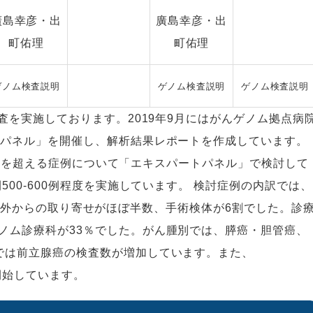
廣島幸彦・出
廣島幸彦・出
町佑理
町佑理
ゲノム検査説明
ゲノム検査説明
ゲノム検査説明
査を実施しております。2019年9月にはがんゲノム拠点病
トパネル」を開催し、解析結果レポートを作成しています。
600例を超える症例について「エキスパートパネル」で検討して
500-600例程度を実施しています。 検討症例の内訳では、
用検体は院外からの取り寄せがほぼ半数、手術検体が6割でした。診
ノム診療科が33％でした。がん腫別では、膵癌・胆管癌、
では前立腺癌の検査数が増加しています。また、
も開始しています。