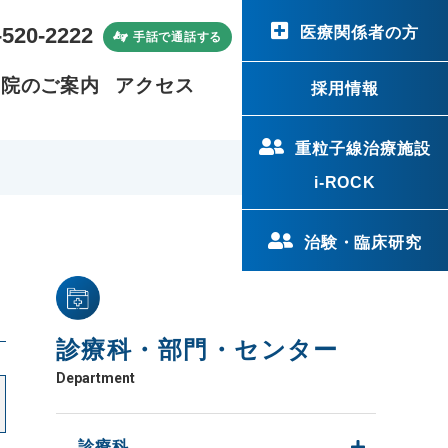
-520-2222
医療関係者の方
手話で通話する
病院のご案内
アクセス
採用情報
重粒子線治療施設
i-ROCK
治験・臨床研究
診療科・部門・センター
Department
診療科