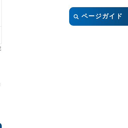
ページガイド
院
療