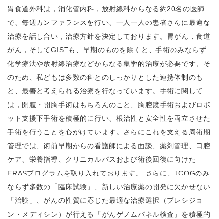
胃食道外科は，消化管内科，放射線科からなる約20名の医師
で、毎週カンファランスを行い、一人一人の患者さんに最適な
治療を話し合い，治療方針を決定しております。胃がん，食道
がん，そしてGISTも、早期のものを除くと、手術のみならず
化学療法や放射線治療などからなる集学的治療が必要です。そ
のため、私どもは多数の科とのしっかりとした連携体制のも
と、最善と考えられる治療を行なっています。手術に関して
は，開腹・開胸手術はもちろんのこと、胸腔鏡手術およびロボ
ット支援下手術を積極的に行い、根治性と安全性を両立させた
手術を行うことを心がけています。さらにこれを支える周術期
管理では、術前早期からの看護師による面談、薬剤管理、口腔
ケア、栄養指導、クリニカルパスおよび術後回復に向けた
ERASプログラムを取り入れております。 さらに、JCOGのみ
ならず多数の「臨床試験」、新しい治療薬の開発に欠かせない
「治験」、がんの性質に応じた最適な治療選択（プレシジョ
ン・メディシン）が行える「がんゲノムパネル検査」を積極的