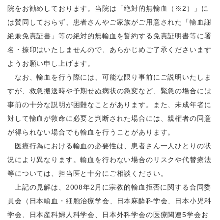
院をお勧めしております。当院は「絶対的無輸血（※2）」に
は賛同しておらず、患者さんやご家族がご用意された「輸血謝
絶兼免責証書」等の絶対的無輸血を誓約する免責証明書等に署
名・捺印はいたしませんので、あらかじめご了承くださいます
ようお願い申し上げます。
なお、輸血を行う際には、可能な限り事前にご説明いたしま
すが、救急搬送時や予期せぬ病状の急変など、緊急の場合には
事前の十分な説明が困難なことがあります。また、未成年者に
対して輸血が救命に必要と判断された場合には、親権者の同意
が得られない場合でも輸血を行うことがあります。
医療行為における輸血の必要性は、患者さん一人ひとりの状
況により異なります。輸血を行わない場合のリスクや代替療法
等については、担当医と十分にご相談ください。
上記の見解は、2008年2月に宗教的輸血拒否に関する合同委
員会（日本輸血・細胞治療学会、日本麻酔科学会、日本小児科
学会、日本産科婦人科学会、日本外科学会の医療関連5学会お