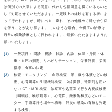
は個別での文章による同意に代わり包括同意を得ているものと
して対応させていただきます。一定以上の経験を有する者によ
って行われますが、時に出血、痺れ、その他極めて稀な合併症
を伴うことがあり得ます。 このような場合、合併症の治療は
通常の保険診療として行われます。ご理解いただきますようお
願いいたします。
一般項目： 問診、視診、触診、内診、体温・身長・体
重・血圧の測定、リハビリテーション、栄養評価、栄養
指導、食事の決定
検査・モニタリング： 血液検査、尿、痰や体液などの検
査、心電図等の生理機能検査、 X線撮影、造影剤を用い
ない CT・MRI 検査、診察室や処置室で行う内視鏡検査
（咽頭鏡、喉頭鏡等）、心電図、酸素飽和度などのモニ
ター。手術等行う場合の梅毒、肝炎の感染の有無を判定
する検査。