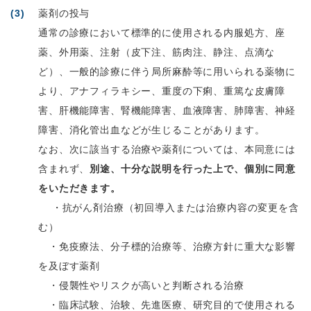
薬剤の投与
通常の診療において標準的に使用される内服処方、座
薬、外用薬、注射（皮下注、筋肉注、静注、点滴な
ど）、一般的診療に伴う局所麻酔等に用いられる薬物に
より、アナフィラキシー、重度の下痢、重篤な皮膚障
害、肝機能障害、腎機能障害、血液障害、肺障害、神経
障害、消化管出血などが生じることがあります。
なお、次に該当する治療や薬剤については、本同意には
含まれず、
別途、十分な説明を行った上で、個別に同意
をいただきます。
・抗がん剤治療（初回導入または治療内容の変更を含
む）
・免疫療法、分子標的治療等、治療方針に重大な影響
を及ぼす薬剤
・侵襲性やリスクが高いと判断される治療
・臨床試験、治験、先進医療、研究目的で使用される