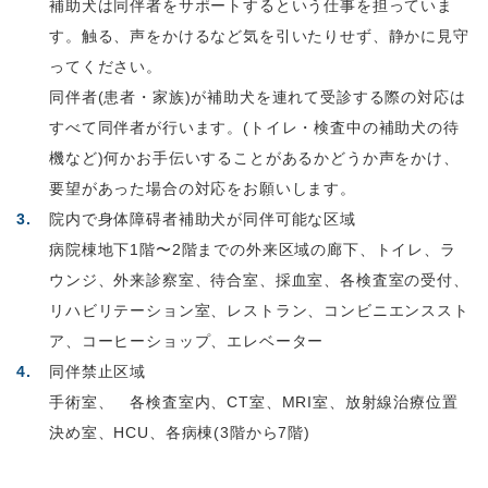
補助犬は同伴者をサポートするという仕事を担っていま
す。触る、声をかけるなど気を引いたりせず、静かに見守
ってください。
同伴者(患者・家族)が補助犬を連れて受診する際の対応は
すべて同伴者が行います。(トイレ・検査中の補助犬の待
機など)何かお手伝いすることがあるかどうか声をかけ、
要望があった場合の対応をお願いします。
院内で身体障碍者補助犬が同伴可能な区域
病院棟地下1階〜2階までの外来区域の廊下、トイレ、ラ
ウンジ、外来診察室、待合室、採血室、各検査室の受付、
リハビリテーション室、レストラン、コンビニエンススト
ア、コーヒーショップ、エレベーター
同伴禁止区域
手術室、 各検査室内、CT室、MRI室、放射線治療位置
決め室、HCU、各病棟(3階から7階)