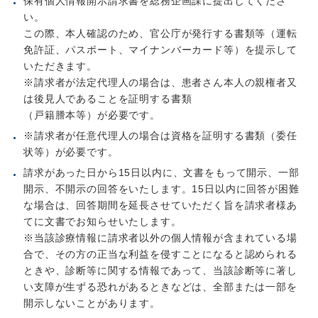
保有個人情報開示請求書を総務企画課に提出してくださ
い。
この際、本人確認のため、官公庁が発行する書類等（運転
免許証、パスポート、マイナンバーカード等）を提示して
いただきます。
※請求者が法定代理人の場合は、患者さん本人の親権者又
は後見人であることを証明する書類
（戸籍謄本等）が必要です。
※請求者が任意代理人の場合は資格を証明する書類（委任
状等）が必要です。
請求があった日から15日以内に、文書をもって開示、一部
開示、不開示の回答をいたします。15日以内に回答が困難
な場合は、回答期間を延長させていただく旨を請求者様あ
てに文書でお知らせいたします。
※当該診療情報に請求者以外の個人情報が含まれている場
合で、その方の正当な利益を侵すことになると認められる
ときや、診断等に関する情報であって、当該診断等に著し
い支障が生ずる恐れがあるときなどは、全部または一部を
開示しないことがあります。