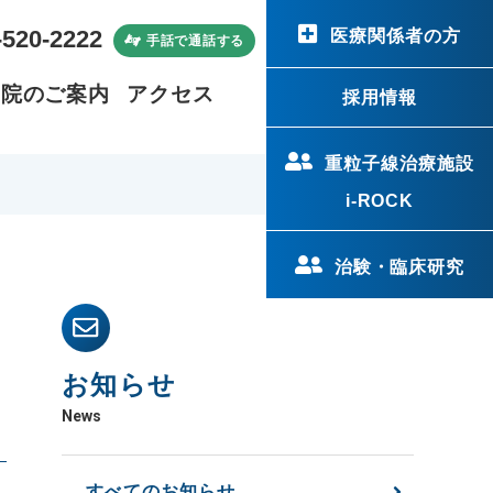
-520-2222
医療関係者の方
手話で通話する
病院のご案内
アクセス
採用情報
重粒子線治療施設
i-ROCK
治験・臨床研究
金
お知らせ
News
すべてのお知らせ